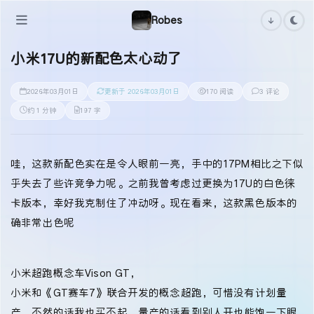
Robes
小米17U的新配色太心动了
2026年03月01日
更新于 2026年03月01日
170 阅读
3 评论
约 1 分钟
197 字
哇，这款新配色实在是令人眼前一亮，手中的17PM相比之下似
乎失去了些许竞争力呢。之前我曾考虑过更换为17U的白色徕
卡版本，幸好我克制住了冲动呀。现在看来，这款黑色版本的
确非常出色呢
小米超跑概念车Vison GT，
小米和《GT赛车7》联合开发的概念超跑，可惜没有计划量
产，不然的话我也买不起，量产的话看到别人开也能饱一下眼