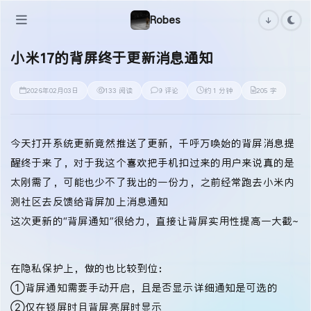
Robes
小米17的背屏终于更新消息通知
2026年02月03日
133 阅读
9 评论
约 1 分钟
205 字
今天打开系统更新竟然推送了更新，千呼万唤始的背屏消息提
醒终于来了，对于我这个喜欢把手机扣过来的用户来说真的是
太刚需了，可能也少不了我出的一份力，之前经常跑去小米内
测社区去反馈给背屏加上消息通知
这次更新的“背屏通知”很给力，直接让背屏实用性提高一大截~
在隐私保护上，做的也比较到位：
①背屏通知需要手动开启，且是否显示详细通知是可选的
②仅在锁屏时且背屏亮屏时显示