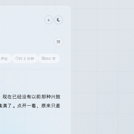
3 评论
约 2 分钟
550 字
。现在已经没有以前那种兴致
集满了。点开一看，原来只差